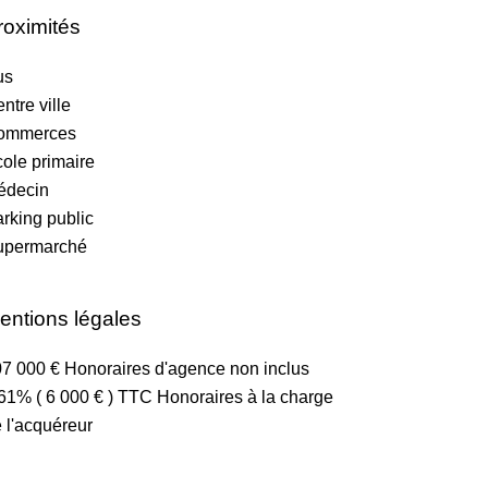
roximités
us
ntre ville
ommerces
ole primaire
édecin
rking public
upermarché
entions légales
7 000 € Honoraires d'agence non inclus
61% ( 6 000 € ) TTC Honoraires à la charge
 l'acquéreur